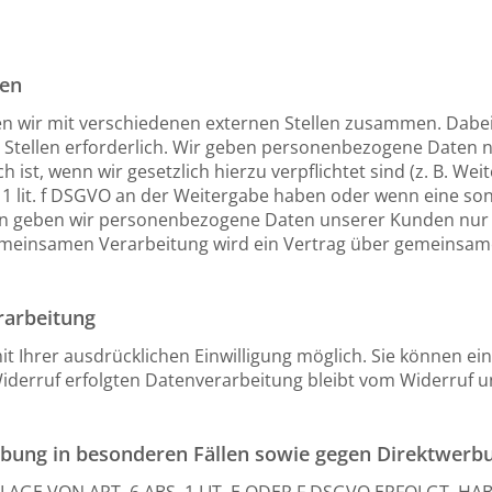
ten
n wir mit verschiedenen externen Stellen zusammen. Dabei 
tellen erforderlich. Wir geben personenbezogene Daten nu
h ist, wenn wir gesetzlich hierzu verpflichtet sind (z. B. 
bs. 1 lit. f DSGVO an der Weitergabe haben oder wenn eine s
ern geben wir personenbezogene Daten unserer Kunden nur 
 gemeinsamen Verarbeitung wird ein Vertrag über gemeinsam
rarbeitung
Ihrer ausdrücklichen Einwilligung möglich. Sie können eine 
iderruf erfolgten Datenverarbeitung bleibt vom Widerruf u
bung in besonderen Fällen sowie gegen Direktwerbu
E VON ART. 6 ABS. 1 LIT. E ODER F DSGVO ERFOLGT, HAB